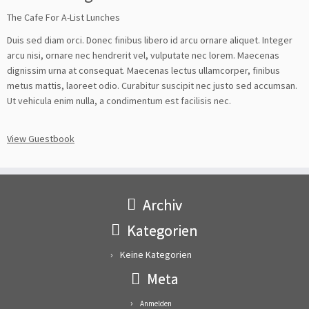
The Cafe For A-List Lunches
Duis sed diam orci. Donec finibus libero id arcu ornare aliquet. Integer
arcu nisi, ornare nec hendrerit vel, vulputate nec lorem. Maecenas
dignissim urna at consequat. Maecenas lectus ullamcorper, finibus
metus mattis, laoreet odio. Curabitur suscipit nec justo sed accumsan.
Ut vehicula enim nulla, a condimentum est facilisis nec.
View Guestbook
Archiv
Kategorien
Keine Kategorien
Meta
Anmelden