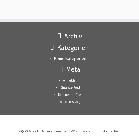
Archiv
Kategorien
Keine Kategorien
Meta
Anmelden
Eintrags-Feed
Kommentar-Feed
WordPress.org
·
� 2026
Leicht Baufinanzieren seit 1994
·
Entworfen mit
Customizr Pro
·